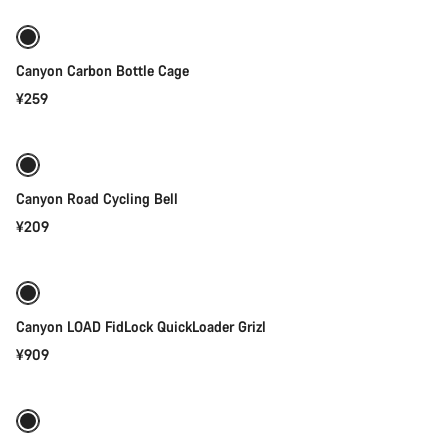
Canyon Carbon Bottle Cage
¥259
添加至购物车
Canyon Road Cycling Bell
¥209
快速选择
Canyon LOAD FidLock QuickLoader Grizl
¥909
快速选择