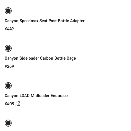
Canyon Speedmax Seat Post Bottle Adapter
¥449
快速选择
Canyon Sideloader Carbon Bottle Cage
¥259
快速选择
全新
Canyon LOAD Midloader Endurace
¥409 起
添加至购物车