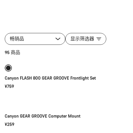
所
有
畅销品
显示筛选器
类
别
添加至购物车
95 商品
配
件
的
产
Canyon FLASH 800 GEAR GROOVE Frontlight Set
品
¥759
添加至购物车
Canyon GEAR GROOVE Computer Mount
¥259
添加至购物车