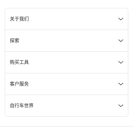
[footer.linksList.title]
关于我们
奖项
探索
在 Canyon 工作
新闻和故事
购买工具
Canyon 新闻发布室
提示和建议
找到您梦寐以求的 Canyon 自行车
客户服务
条款和条件
Canyon Home Koblenz
现货自行车
支持中心
自行车世界
法律披露
会员礼遇
找到您的 Canyon 尺寸
服务网点
公路车