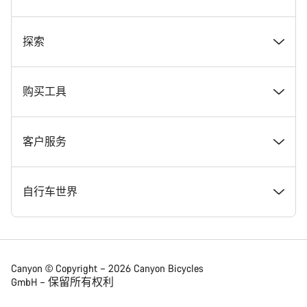
奖项
探索
在 Canyon 工作
新闻和故事
购买工具
Canyon 新闻发布室
提示和建议
找到您梦寐以求的 Canyon 自行车
客户服务
条款和条件
Canyon Home Koblenz
现货自行车
支持中心
自行车世界
法律披露
会员礼遇
找到您的 Canyon 尺寸
服务网点
公路车
Canyon © Copyright – 2026 Canyon Bicycles
GmbH – 保留所有权利
数据保护声明
Canyon App
自行车对比
送货
砾石车