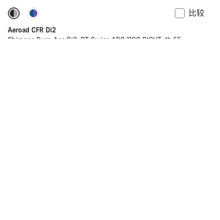
比较
-17%
功率计
Aeroad CFR Di2
Shimano Dura-Ace Di2, DT Swiss ARC 1100 DICUT db 55
原
¥50,500
¥60,600
您节省了 ¥10,100
价
比较
-17%
功率计
Aeroad CFR AXS
SRAM Red AXS Rear Derailleur, DT Swiss ARC 1100 DICUT db
55
原
¥50,500
¥60,600
您节省了 ¥10,100
价
比较
Sender CFR Underdog
SRAM GX DH 7s, Fox 40 Performance
¥36,400