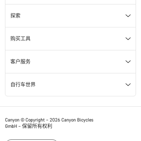
奖项
探索
在 Canyon 工作
新闻和故事
购买工具
Canyon 新闻发布室
提示和建议
找到您梦寐以求的 Canyon 自行车
客户服务
条款和条件
Canyon Home Koblenz
现货自行车
支持中心
自行车世界
法律披露
会员礼遇
找到您的 Canyon 尺寸
服务网点
公路车
Canyon © Copyright – 2026 Canyon Bicycles
GmbH – 保留所有权利
数据保护声明
Canyon App
自行车对比
送货
砾石车