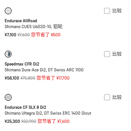
比较
-7%
入门级优选
Endurace AllRoad
Shimano CUES U6020-10, 铝轮
原
¥7,100
¥7,600
您节省了 ¥500
价
比较
-23%
本周精选自行车
Speedmax CFR Di2
Shimano Dura-Ace Di2, DT Swiss ARC 1100
原
¥58,100
¥75,800
您节省了 ¥17,700
价
比较
仅适用于 2XS | XS
-23%
Endurace CF SLX 8 Di2
Shimano Ultegra Di2, DT Swiss ERC 1400 Dicut
原
¥25,300
¥32,900
您节省了 ¥7,600
价