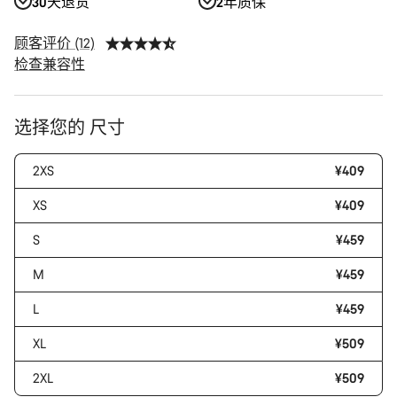
30天退货
2年质保
顾客评价 (12)
检查兼容性
产
选择您的 尺寸
品
配
2XS
¥409
置
XS
¥409
S
¥459
M
¥459
L
¥459
XL
¥509
2XL
¥509