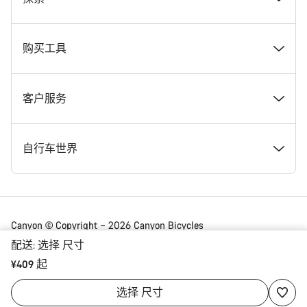
在 Canyon 工作
新闻和故事
购买工具
Canyon 新闻发布室
提示和建议
找到您梦寐以求的 Canyon 自行车
客户服务
条款和条件
Canyon Home Koblenz
现货自行车
支持中心
自行车世界
法律披露
会员礼遇
找到您的 Canyon 尺寸
服务网点
公路车
Canyon © Copyright – 2026 Canyon Bicycles
GmbH – 保留所有权利
配送:
选择
尺寸
数据保护声明
Canyon App
自行车对比
送货
砾石车
¥409 起
China | 简体中文
选择
尺寸
合规
网站地图
付款与贷款
山地车