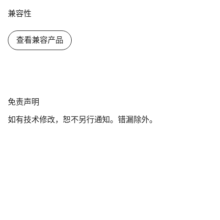
兼容性
查看兼容产品
免
免责声明
责
如有技术修改，恕不另行通知。错漏除外。
声
明