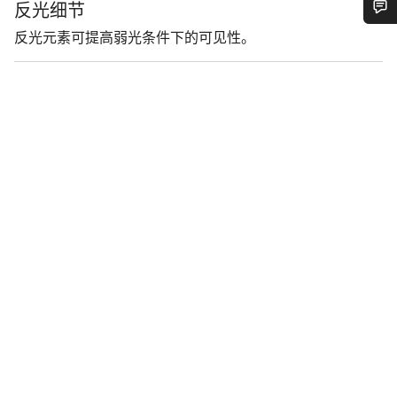
反光细节
您需要帮助吗？
反光元素可提高弱光条件下的可见性。
我们的客户支持专家正在等待为您答疑解惑。
开始聊天
关闭