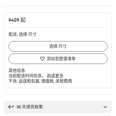
¥409 起
配送:
选择
尺寸
选择
尺寸
添加至愿望清单
其他信息
当前配送时间信息。
阅读更多
不含:
运送和包装
增值税
关税费用
购
买
理
30 天退货政策
由