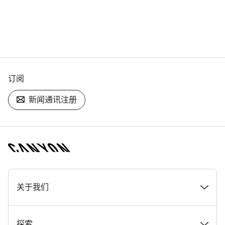
订阅
新闻通讯注册
[footer.linksList.title]
关于我们
奖项
探索