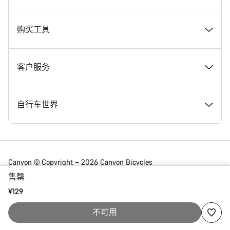
在 Canyon 工作
新闻和故事
购买工具
Canyon 新闻发布室
提示和建议
找到您梦寐以求的 Canyon 自行车
客户服务
条款和条件
Canyon Home Koblenz
现货自行车
支持中心
自行车世界
法律披露
会员礼遇
找到您的 Canyon 尺寸
服务网点
公路车
Canyon © Copyright – 2026 Canyon Bicycles
GmbH – 保留所有权利
售罄
数据保护声明
Canyon App
自行车对比
送货
砾石车
¥129
China | 简体中文
不可用
合规
网站地图
付款与贷款
山地车