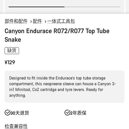
部件和配件
配件
一体式工具包
Canyon Endurace R072/R077 Top Tube
Snake
缺货
¥129
Designed to fit inside the Endurace's top tube storage
compartment, this neopreene sleeve can house a Canyon 3-
in1 Minitool, Co2 cartridge and tyre levers. Ready for
anything.
30天退货
2年质保
检查兼容性