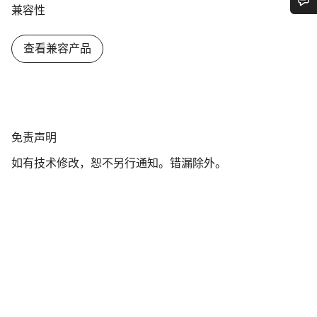
兼容性
您需要帮助吗？
查看兼容产品
我们的客户支持专家正在等待为您答疑解惑。
开始聊天
免
免责声明
关闭
责
如有技术修改，恕不另行通知。错漏除外。
声
明