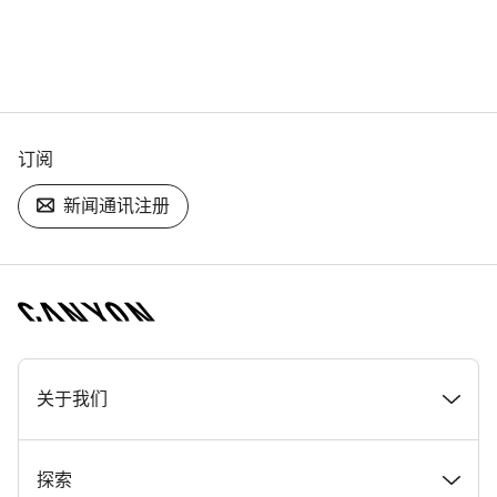
订阅
新闻通讯注册
[footer.linksList.title]
关于我们
奖项
探索