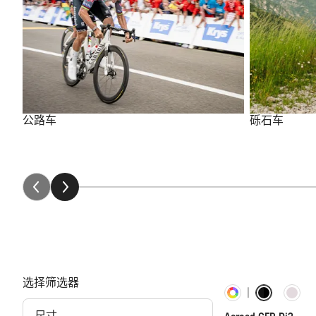
公路车
砾石车
选择筛选器
定制
新品
尺寸