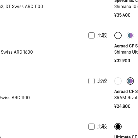
Speedmax CF
i2, DT Swiss ARC 1100
Shimano 105
¥35,400
比较
2XL
新品上架
新品上
Aeroad CF S
T Swiss ARC 1600
Shimano Ult
¥32,900
比较
计
新品上
Aeroad CF S
Swiss ARC 1100
SRAM Rival
¥24,800
比较
功率计
功率计
S
Ultimate CF