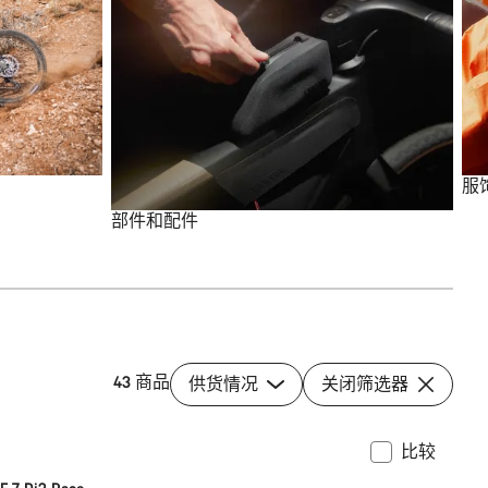
服
部件和配件
43 商品
供货情况
关闭筛选器
比较
水系统
全新