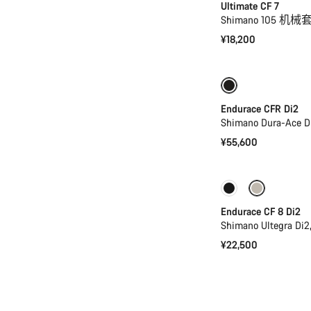
Ultimate CF 7
Shimano 105 
¥18,200
新品上架
功
Endurace CFR Di2
Shimano Dura-Ace D
¥55,600
新品上架
Endurace CF 8 Di2
Shimano Ultegra 
¥22,500