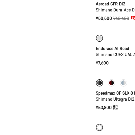
Aeroad CFR Di2
Shimano Dura-Ace D
原
¥50,500
¥60,600
您
价
入门级优选
Endurace AllRoad
Shimano CUES U60
¥7,600
全新
功率计
Speedmax CF SLX 8 
Shimano Ultegra Di2
¥53,800 起