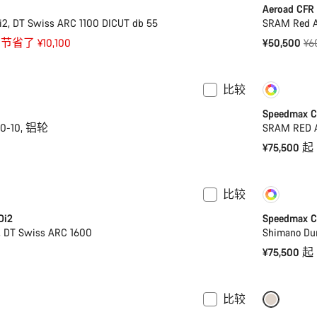
Aeroad CFR
i2, DT Swiss ARC 1100 DICUT db 55
SRAM Red AX
原
节省了 ¥10,100
¥50,500
¥6
价
比较
定制
Speedmax C
20-10, 铝轮
SRAM RED A
¥75,500 起
比较
定制
Di2
Speedmax C
, DT Swiss ARC 1600
Shimano Dur
¥75,500 起
比较