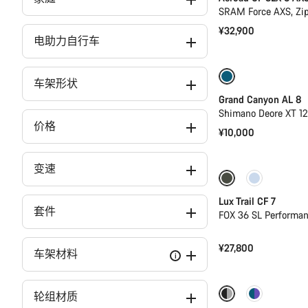
SRAM Force AXS, Zi
¥32,900
电助力自行车
全新
车架形状
Grand Canyon AL 8
Shimano Deore XT 1
价格
¥10,000
变速
仅适用于 S
Lux Trail CF 7
套件
FOX 36 SL Perform
¥27,800
车架材料
i
-17%
功率计
轮组材质