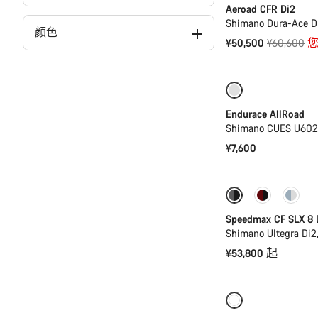
Aeroad CFR Di2
Shimano Dura-Ace D
颜色
原
¥50,500
¥60,600
您
价
入门级优选
Endurace AllRoad
Shimano CUES U60
¥7,600
全新
功率计
Speedmax CF SLX 8 
Shimano Ultegra Di2
¥53,800 起