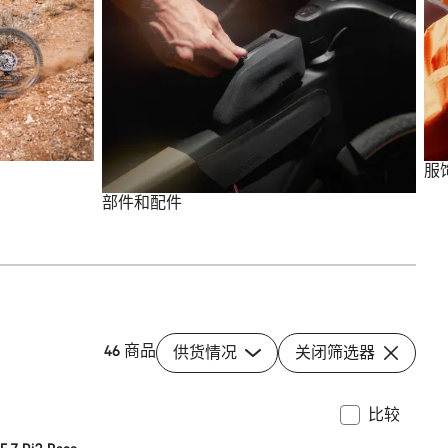
服
部件和配件
46 商品
供货情况
关闭筛选器
比较
水系统
全新