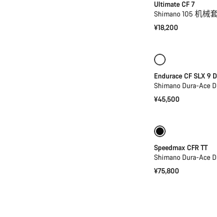
Ultimate CF 7
Shimano 105 
¥18,200
全新
功率计
Endurace CF SLX 9 D
Shimano Dura-Ace D
¥45,500
之前价格: ¥88,6
Speedmax CFR TT
Shimano Dura-Ace D
¥75,800