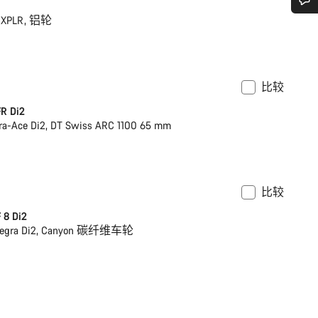
 XPLR, 铝轮
您需要帮助吗？
我们的客户支持专家正在等待为您答疑解惑。
比较
架
功率计
R Di2
开始聊天
ra-Ace Di2, DT Swiss ARC 1100 65 mm
关闭
比较
架
 8 Di2
ltegra Di2, Canyon 碳纤维车轮