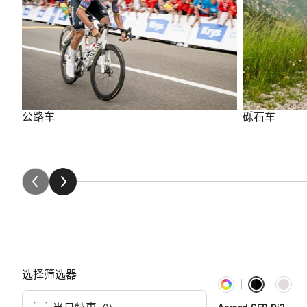
公路车
砾石车
选择筛选器
定制
新品