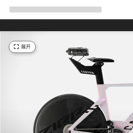
展
商店
为何选择 Canyon
与我们并肩骑行
帮助
开
导
航
展开