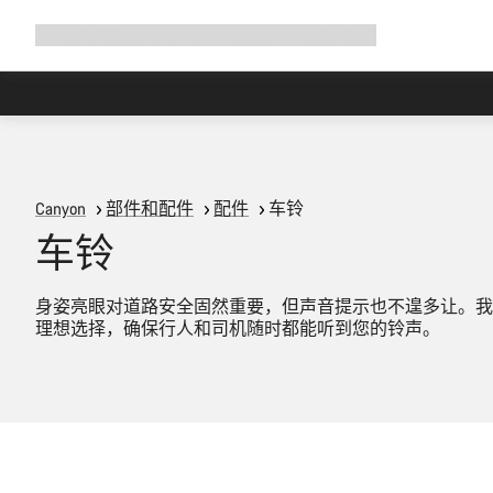
展
商店
为何选择 Canyon
与我们并肩骑行
帮助
开
导
航
Canyon
部件和配件
配件
车铃
车铃
身姿亮眼对道路安全固然重要，但声音提示也不遑多让。我
理想选择，确保行人和司机随时都能听到您的铃声。
添加至购物车