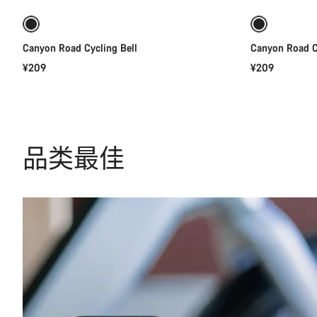
Canyon Road Cycling Bell
Canyon Road C
¥209
¥209
品类最佳