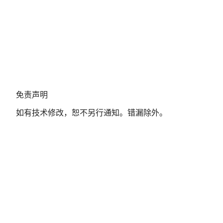
免
免责声明
责
如有技术修改，恕不另行通知。错漏除外。
声
明