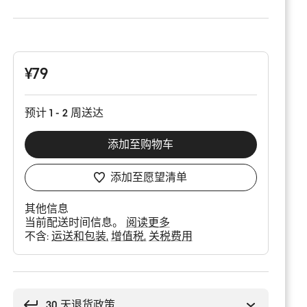
产
品
配
置
¥79
预计 1 - 2 周送达
添加至购物车
添加至愿望清单
其他信息
当前配送时间信息。
阅读更多
不含:
运送和包装
增值税
关税费用
购
买
理
30 天退货政策