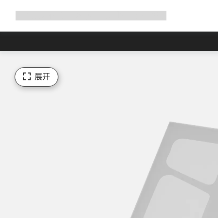
展
商店
为何选择 Canyon
与我们并肩骑行
帮助
开
导
航
展开