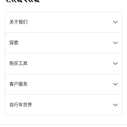
[footer.linksList.title]
关于我们
奖项
探索
在 Canyon 工作
新闻和故事
购买工具
Canyon 新闻发布室
提示和建议
找到您梦寐以求的 Canyon 自行车
客户服务
条款和条件
Canyon Home Koblenz
现货自行车
支持中心
自行车世界
法律披露
会员礼遇
找到您的 Canyon 尺寸
服务网点
公路车