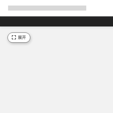
展
商店
为何选择 Canyon
与我们并肩骑行
帮助
开
导
航
展开