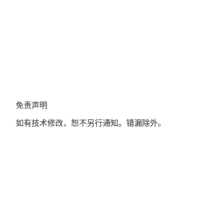
免
免责声明
责
如有技术修改，恕不另行通知。错漏除外。
声
明