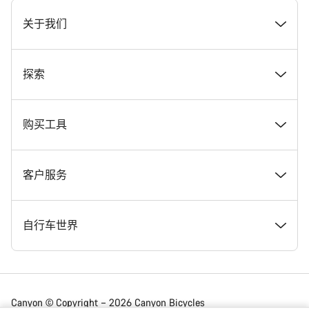
[footer.linksList.title]
关于我们
奖项
探索
在 Canyon 工作
新闻和故事
购买工具
Canyon 新闻发布室
提示和建议
找到您梦寐以求的 Canyon 自行车
客户服务
条款和条件
Canyon Home Koblenz
现货自行车
支持中心
自行车世界
法律披露
会员礼遇
找到您的 Canyon 尺寸
服务网点
公路车
Canyon © Copyright – 2026 Canyon Bicycles