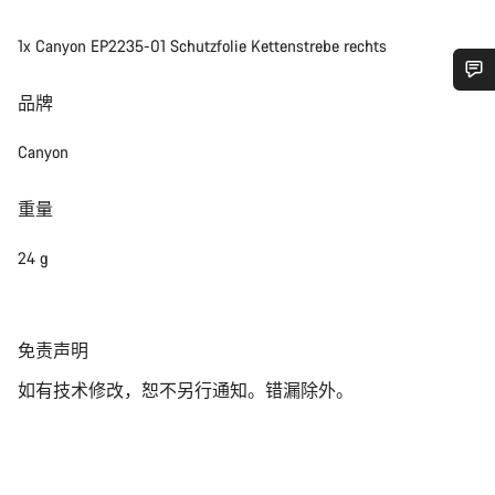
1x Canyon EP2235-01 Schutzfolie Kettenstrebe rechts
品牌
您需要帮助吗？
Canyon
我们的客户支持专家正在等待为您答疑解惑。
重量
开始聊天
24 g
关闭
免
免责声明
责
如有技术修改，恕不另行通知。错漏除外。
声
明