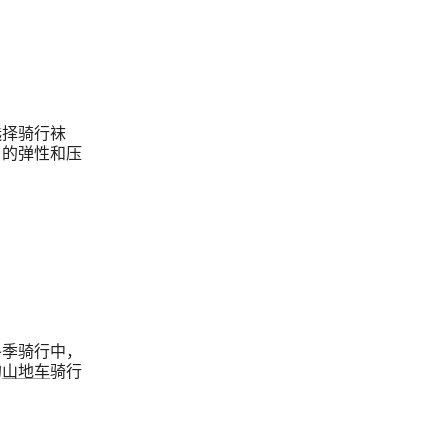
选择骑行袜
口的弹性和压
冬季骑行中，
的
山地车
骑行