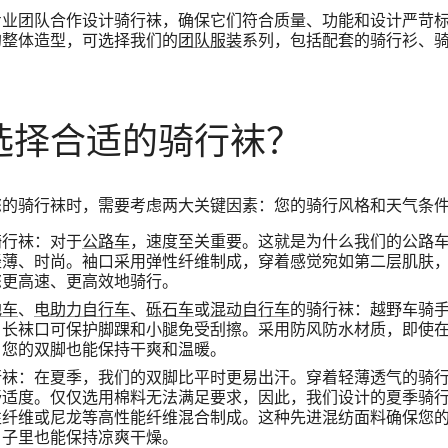
专业团队合作设计骑行袜，确保它们符合质量、功能和设计严苛
的整体造型，可选择我们的
团队服装
系列，包括配套的骑行衫、
选择合适的骑行袜？
您的骑行袜时，需要考虑两大关键因素：您的骑行风格和天气条
骑行袜：对于
公路车
，速度至关重要。这就是为什么我们的公路
轻薄、时尚。袖口采用弹性纤维制成，穿着感觉宛如第二层肌肤
您更高速、更高效地骑行。
地车
、
电助力自行车
、
砾石车
或
混动自行车
的骑行袜：越野车骑
，长袜口可保护脚踝和小腿免受刮擦。采用防风防水材质，即使
，您的双脚也能保持干爽和温暖。
行袜：在夏季，我们的双脚比平时更易出汗。穿着轻薄透气的骑
舒适度。仅仅选用棉料无法满足要求，因此，我们设计的夏季骑
性纤维或尼龙等高性能纤维混合制成。这种先进混纺面料确保您
日子里也能保持凉爽干燥。