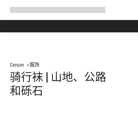
展
商店
为何选择 Canyon
与我们并肩骑行
帮助
开
导
航
Canyon
服饰
骑行袜 | 山地、公路
和砾石
所
有