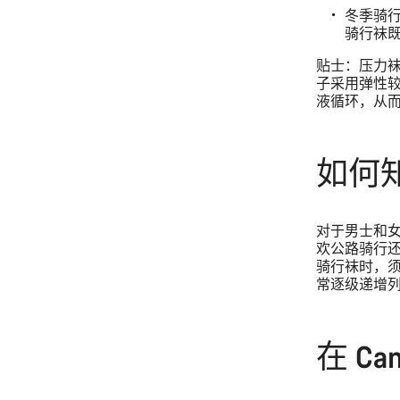
冬季骑
骑行袜
贴士：压力
子采用弹性
液循环，从
如何
对于男士和
欢公路骑行
骑行袜时，
常逐级递增
在 C