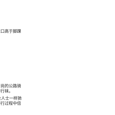
袜口高于脚踝
时尚的公路骑
骑行袜。
业人士一样驰
骑行过程中倍