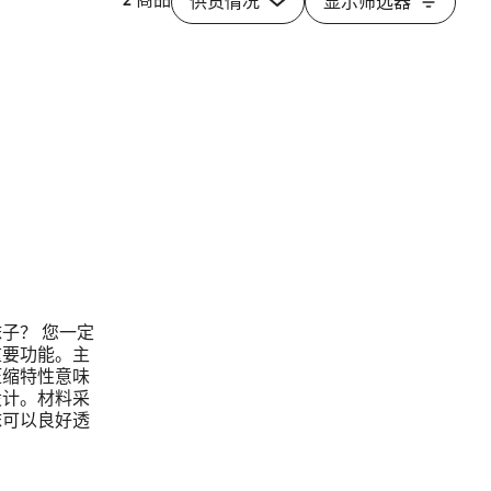
供货情况
显示筛选器
子？ 您一定
重要功能。主
压缩特性意味
设计。材料采
袜可以良好透