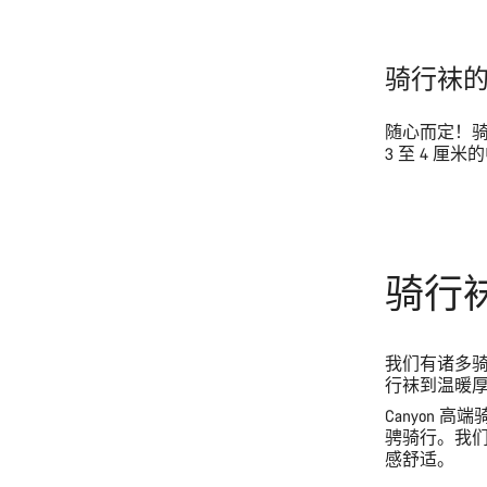
骑行袜
随心而定！
3 至 4 
骑行袜
我们有诸多
行袜到温暖
Canyon
骋骑行。我
感舒适。