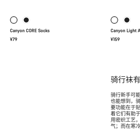
快速选择
类
别
骑
行
袜
Canyon CORE Socks
Canyon Light A
的
¥79
¥159
产
品
骑行袜
骑行新手可
也能想到，
要功能在于
着它们有助
用密织工艺
气；而在寒