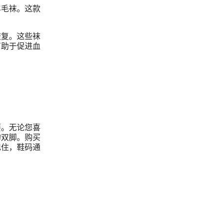
羊毛袜。这款
恢复。这些袜
有助于促进血
要。无论您喜
的双脚。购买
记住，鞋码通