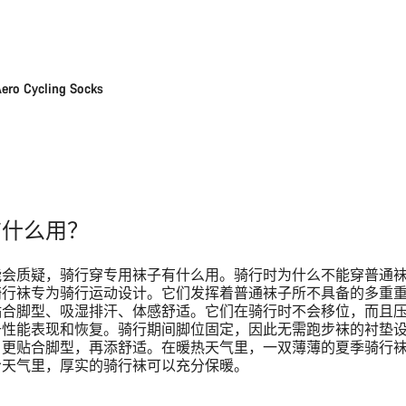
快速选择
ero Cycling Socks
有什么用？
能会质疑，骑行穿专用袜子有什么用。骑行时为什么不能穿普通袜
骑行袜专为骑行运动设计。它们发挥着普通袜子所不具备的多重
贴合脚型、吸湿排汗、体感舒适。它们在骑行时不会移位，而且
于性能表现和恢复。骑行期间脚位固定，因此无需跑步袜的衬垫
，更贴合脚型，再添舒适。在暖热天气里，一双薄薄的夏季骑行
冷天气里，厚实的骑行袜可以充分保暖。