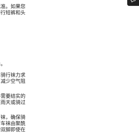
标准。如果您
您需要帮助吗？
骑行短裤和头
我们的客户支持专家正在等待为您答疑解惑。
开始聊天
件。
关闭
车骑行袜力求
，减少空气阻
手需要结实的
在雨天或骑过
行袜，确保骑
行车袜由聚酰
的双脚即使在