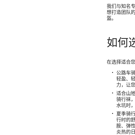
我们与知名
想打造团队
盔。
如何
在选择适合
公路车
轻盈、
力，让
适合
山
骑行袜
水坑时
夏季骑
行时的
胺、弹
炎热的