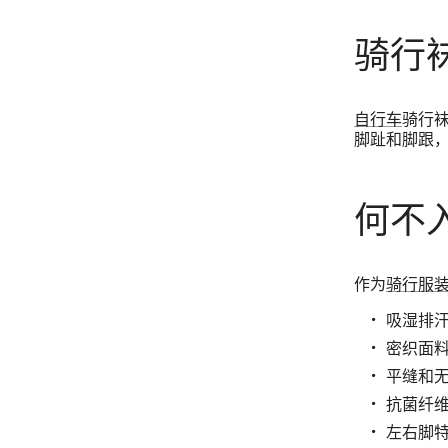
骑行
自行车
骑行
脚趾和脚跟
何不
作为
骑行服
吸湿排
密织面
平缝和
抗菌纤
左右脚