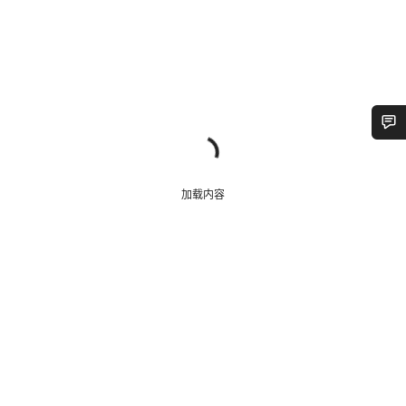
您需要帮助吗？
加载内容
我们的客户支持专家正在等待为您答疑解惑。
开始聊天
关闭