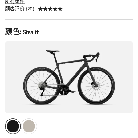
所有组件
顾客评价 (20)
产
颜色:
Stealth
品
配
置