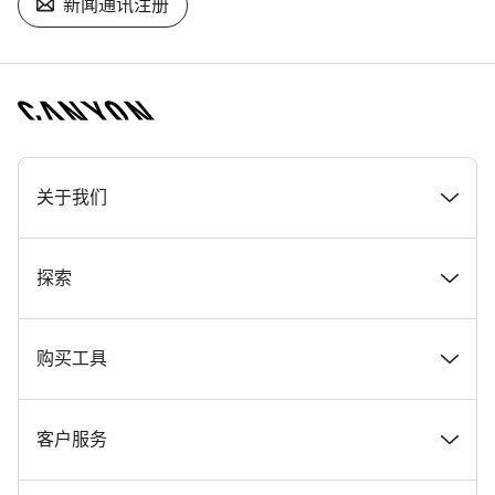
新闻通讯注册
[footer.linksList.title]
关于我们
奖项
探索
在 Canyon 工作
新闻和故事
购买工具
Canyon 新闻发布室
提示和建议
找到您梦寐以求的 Canyon 自行车
客户服务