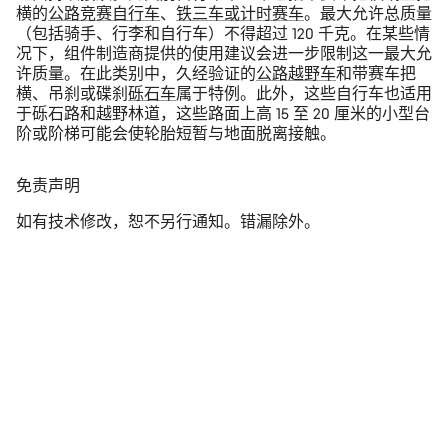
横的
公路竞赛自行车
、
铁三车或计时赛车
。最大允许总质量
（包括骑手、行李和自行车）不得超过 120 千克。在某些情
况下，组件制造商提供的使用建议会进一步限制这一最大允
许质量。在此类别中，久经验证的
公路越野车
和带赛车把
横、吊刹或碟刹
砾石车
属于特例。此外，这些自行车也适用
于砾石路和越野林道，这些路面上高 15 至 20 厘米的小型台
阶或阶梯可能会使轮胎短暂与地面脱离接触。
免责声明
如有技术修改，恕不另行通知。错漏除外。