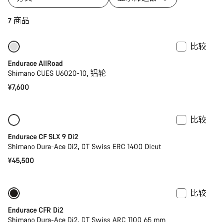
7 商品
比较
入门级优选
Endurace AllRoad
Shimano CUES U6020-10, 铝轮
¥7,600
比较
全新
功率计
Endurace CF SLX 9 Di2
Shimano Dura-Ace Di2, DT Swiss ERC 1400 Dicut
¥45,500
比较
新品上架
功率计
Endurace CFR Di2
Shimano Dura-Ace Di2, DT Swiss ARC 1100 65 mm