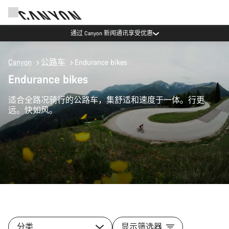
通过 Canyon 新闻通讯享受优惠
Canyon
公路车
Endurance bikes
Endurance bikes
适合全路况骑行的公路车，集舒适和速度于一体。行更
远。快如风。
分类
显示筛选器