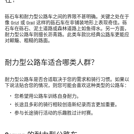
砾石车和耐力型公路车之间的界限不甚明确。关键之处在于
像
Grizl
或
Grail
这样的
砾石车
在非铺装地形上表现奇佳。砾
石车在砾石、泥土道路或森林道路上如鱼得水。另一方面，
耐力型公路车则擅长沥青路。此类车款比经典
公路车
更能应
对颠簸、粗糙的路面。
耐力型公路车适合哪类人群？
耐力型公路车是否合适取决于您的需求和骑行习惯。如果以
下说法贴合您的情况，则您可能会喜欢这种类型的公路车：
您希望用公路车训练自身耐力。
长途且多彩的骑行相较创造新纪录而言更加重要。
参与长途骑行活动的乐趣胜过计时赛。