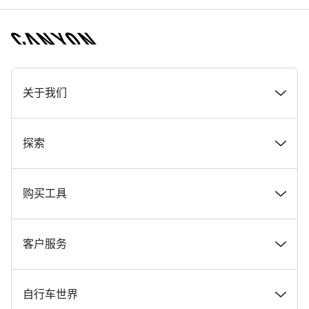
[footer.linksList.title]
关于我们
奖项
探索
在 Canyon 工作
新闻和故事
购买工具
Canyon 新闻发布室
提示和建议
找到您梦寐以求的 Canyon 自行车
客户服务
条款和条件
Canyon Home Koblenz
现货自行车
支持中心
自行车世界