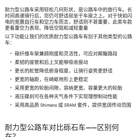
耐力型公路车采用轻松几何形状，是公路车中的旅行车。长
时间高速骑行后，您仍可舒适就坐于车座之上。对于快如闪
电的
竞赛自行车
和
空力车
而言，舒适则不甚重要，此类车款
更看重空力表现、降低空阻和减轻重量
以下功能让我们的优质耐力型公路车有别于其他类型的公路
车：
碳纤维车架兼顾刚度和灵活性，可应对颠簸路段
柔韧的座管和后上叉能够吸收振动
更长的舵管降低俯身程度，让骑行姿势更舒适
更宽的轴距，在崎岖地形上更稳定
采用更宽的轮胎间隙，容纳更宽、容量更大的轮胎
液压碟刹可在各种天气条件下实现理想制动性能
采用高品质 Shimano 或 SRAM 套件，提供宽阔传动范围
耐力型公路车对比砾石车——区别何
在？