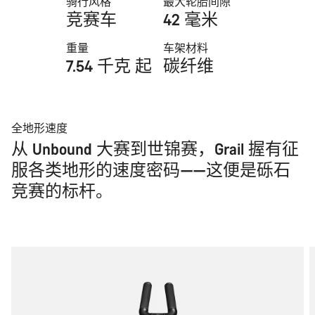
骑行风格
最大轮胎间隙
竞赛车
42 毫米
重量
车架材料
7.54 千克 起
碳纤维
全地形速度
从 Unbound 大赛到世锦赛，Grail 握有征
服各类地形的速度密码——这便是砾石
竞赛的标杆。