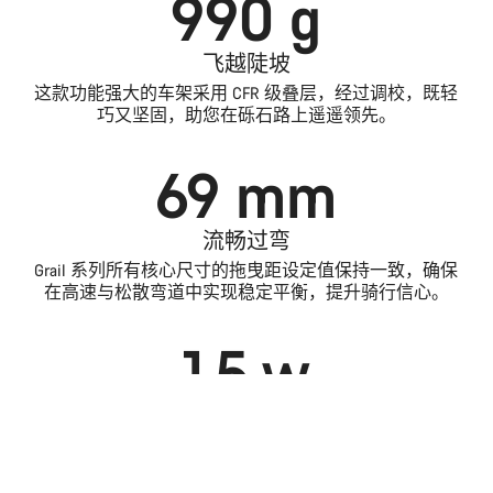
990 g
飞越陡坡
这款功能强大的车架采用 CFR 级叠层，经过调校，既轻
巧又坚固，助您在砾石路上遥遥领先。
69 mm
流畅过弯
Grail 系列所有核心尺寸的拖曳距设定值保持一致，确保
在高速与松散弯道中实现稳定平衡，提升骑行信心。
1.5 w
介绍
比较
载物更快
伴您赛场竞逐
经过风洞的反复对比测试，装载 Fidlock QuickLoader 快拆
选择您的自行车
系统的 Grail，其效率相比未装载时更胜一筹。