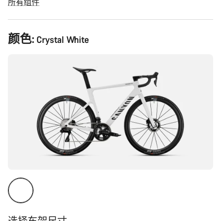
所有组件
产
颜色:
Crystal White
品
配
置