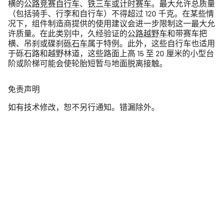
横的
公路竞赛自行车
、
铁三车或计时赛车
。最大允许总质量
（包括骑手、行李和自行车）不得超过 120 千克。在某些情
况下，组件制造商提供的使用建议会进一步限制这一最大允
许质量。在此类别中，久经验证的
公路越野车
和带赛车把
横、吊刹或碟刹
砾石车
属于特例。此外，这些自行车也适用
于砾石路和越野林道，这些路面上高 15 至 20 厘米的小型台
阶或阶梯可能会使轮胎短暂与地面脱离接触。
免责声明
如有技术修改，恕不另行通知。错漏除外。