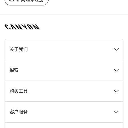
[footer.linksList.title]
关于我们
奖项
探索
在 Canyon 工作
新闻和故事
购买工具
Canyon 新闻发布室
提示和建议
找到您梦寐以求的 Canyon 自行车
客户服务