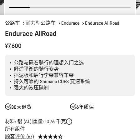
公路车
耐力型公路车
Endurace
Endurace AllRoad
Endurace AllRoad
¥7,600
公路与砾石骑行的理想入门之选
舒适平衡的骑行姿势
挡泥板和后行李架兼容车架
持久可靠的 Shimano CUES 变速系统
强大的液压碟刹
30天退货
6年质保
材料: 铝 (AL)
重量: 10.76 千克
所有组件
顾客评价 (67)