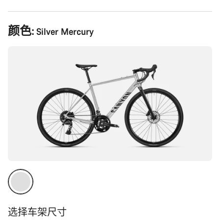
产
颜色:
Silver Mercury
品
配
置
选择车架尺寸