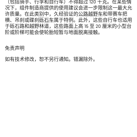
（包括骑手、行李和自行车）不得超过 120 千克。在某些情
况下，组件制造商提供的使用建议会进一步限制这一最大允
许质量。在此类别中，久经验证的
公路越野车
和带赛车把
横、吊刹或碟刹
砾石车
属于特例。此外，这些自行车也适用
于砾石路和越野林道，这些路面上高 15 至 20 厘米的小型台
阶或阶梯可能会使轮胎短暂与地面脱离接触。
免责声明
如有技术修改，恕不另行通知。错漏除外。