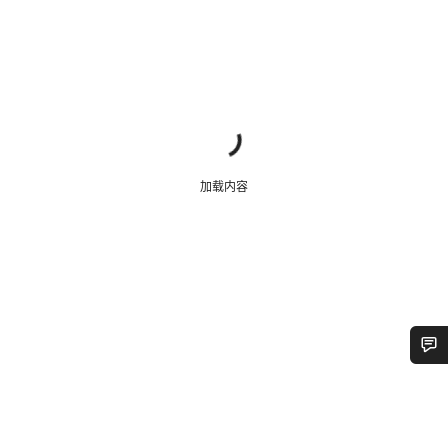
加载内容
您需要帮助吗？
我们的客户支持专家正在等待为您答疑解惑。