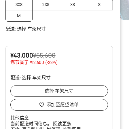
3XS
2XS
XS
S
M
配送:
选择
车架尺寸
原
¥43,000
¥55,600
价
您节省了 ¥12,600 (-23%)
配送:
选择
车架尺寸
选择
车架尺寸
添加至愿望清单
其他信息
当前配送时间信息。
阅读更多