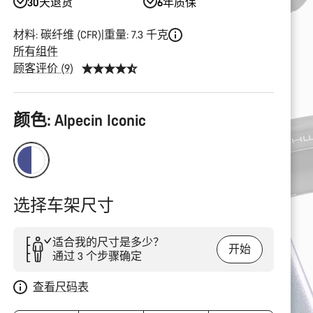
30天退货
6年质保
材料: 碳纤维 (CFR)
重量: 7.3 千克
所有组件
顾客评价 (9)
产
颜色:
Alpecin Iconic
品
配
置
选择车架尺寸
适合我的尺寸是多少？
开始
通过 3 个步骤确定
查看尺码表