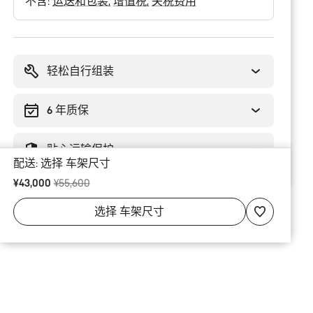
不含:
运送和包装
增值税
关税费用
购
买
理
轻松自行组装
由
6 年质保
贴心运输保护
配送:
选择
车架尺寸
原价
¥43,000
¥55,600
选择
车架尺寸