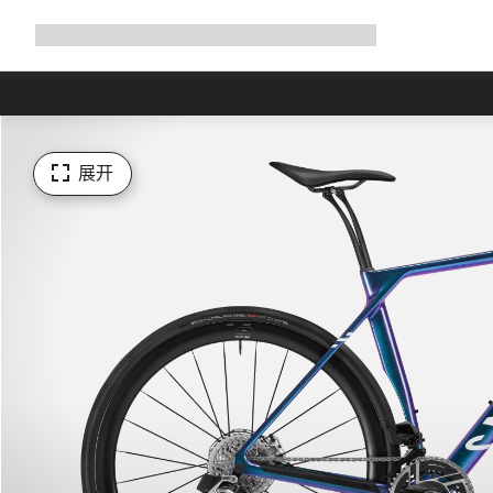
展
商店
为何选择 Canyon
与我们并肩骑行
帮助
开
导
航
展开