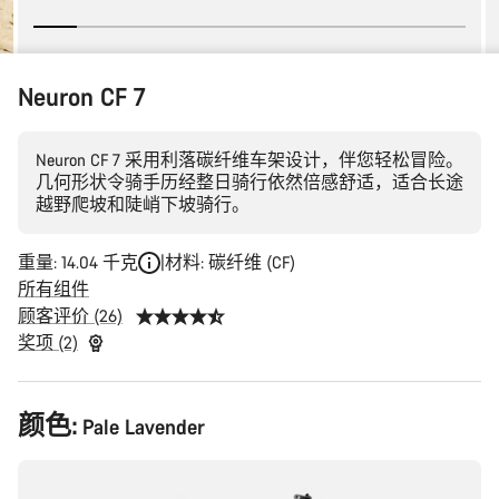
Neuron CF 7
Neuron CF 7 采用利落碳纤维车架设计，伴您轻松冒险。
几何形状令骑手历经整日骑行依然倍感舒适，适合长途
越野爬坡和陡峭下坡骑行。
重量: 14.04 千克
材料: 碳纤维 (CF)
所有组件
顾客评价 (26)
奖项 (2)
产
颜色:
Pale Lavender
品
配
置