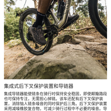
集成式后下叉保护装置和导链器
集成导链器能使链条在骑行时保持安全稳固，即使颠簸路段
也可保持专注，无需担心掉链。该车还配有后下叉保护装
置，消除恼人链条噪音的同时保护后三角。后下叉保护装置
采用减噪橡胶复合物，可减少骑行过程中不必要的噪音。导