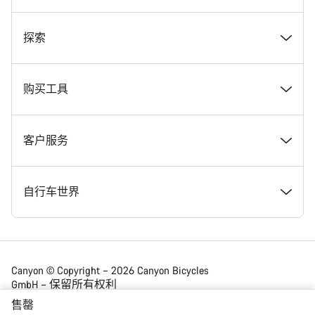
奖项
探索
在 Canyon 工作
新闻和故事
购买工具
Canyon 新闻发布室
提示和建议
找到您梦寐以求的 Canyon 自行车
客户服务
条款和条件
Canyon Home Koblenz
现货自行车
支持中心
自行车世界
法律披露
会员礼遇
找到您的 Canyon 尺寸
服务网点
公路车
Canyon © Copyright – 2026 Canyon Bicycles
GmbH – 保留所有权利
数据保护声明
Canyon App
自行车对比
送货
砾石车
售罄