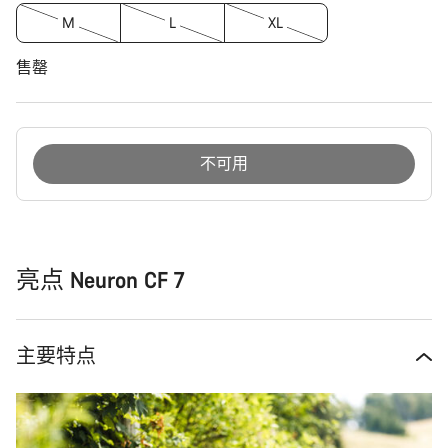
M
L
XL
售罄
不可用
购
买
理
由
亮点 Neuron CF 7
主要特点