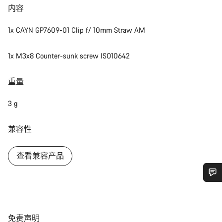
内容
1x CAYN GP7609-01 Clip f/ 10mm Straw AM
1x M3x8 Counter-sunk screw ISO10642
重量
3 g
兼容性
查看兼容产品
您需要帮助吗？
免
我们的客户支持专家正在等待为您答疑解惑。
免责声明