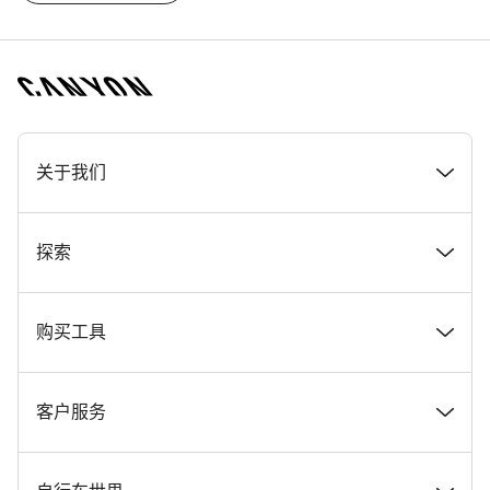
[footer.linksList.title]
关于我们
奖项
探索
在 Canyon 工作
新闻和故事
购买工具
Canyon 新闻发布室
提示和建议
找到您梦寐以求的 Canyon 自行车
客户服务