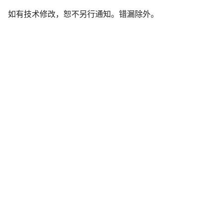
责
如有技术修改，恕不另行通知。错漏除外。
声
明
开始聊天
关闭