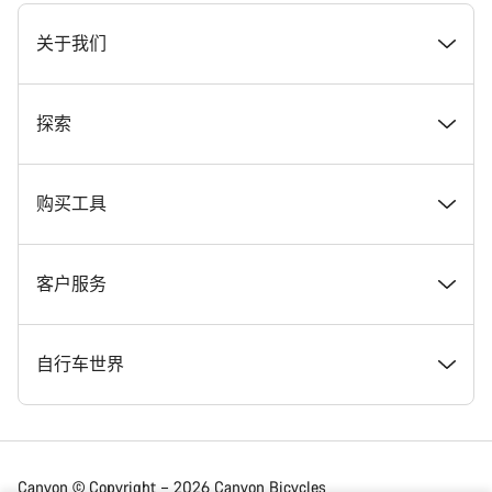
[footer.linksList.title]
关于我们
奖项
探索
在 Canyon 工作
新闻和故事
购买工具
Canyon 新闻发布室
提示和建议
找到您梦寐以求的 Canyon 自行车
客户服务
条款和条件
Canyon Home Koblenz
现货自行车
支持中心
自行车世界
法律披露
会员礼遇
找到您的 Canyon 尺寸
服务网点
公路车
Canyon © Copyright – 2026 Canyon Bicycles