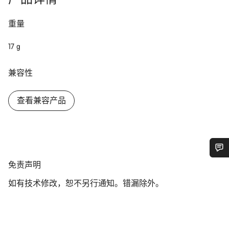
重量
17 g
兼容性
查看兼容产品
免
免责声明
您需要帮助吗？
责
如有技术修改，恕不另行通知。错漏除外。
声
我们的客户支持专家正在等待为您答疑解惑。
明
开始聊天