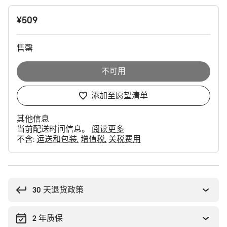
产
¥509
品
配
置
售罄
不可用
添加至愿望清单
其他信息
当前配送时间信息。
阅读更多
不含:
运送和包装
增值税
关税费用
购
买
理
30 天退货政策
由
2 年质保