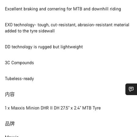
Excellent braking and cornering for MTB and downhill riding
EXO technology- tough, cut-resistant, abrasion-resistant material
added to the tyre sidewall
DD technology is rugged but lightweight
3C Compounds
Tubeless-ready
内容
您需要帮助吗？
1 x Maxxis Minion DHR II DH 27.5" x 2.4" MTB Tyre
我们的客户支持专家正在等待为您答疑解惑。
品牌
开始聊天