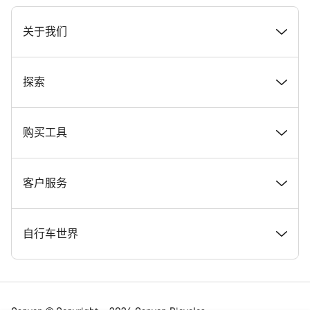
[footer.linksList.title]
关于我们
奖项
探索
在 Canyon 工作
新闻和故事
购买工具
Canyon 新闻发布室
提示和建议
找到您梦寐以求的 Canyon 自行车
客户服务
条款和条件
Canyon Home Koblenz
现货自行车
支持中心
自行车世界
法律披露
会员礼遇
找到您的 Canyon 尺寸
服务网点
公路车