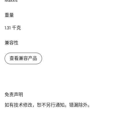
Maxxis
关闭
重量
1.31 千克
兼容性
查看兼容产品
免
免责声明
责
如有技术修改，恕不另行通知。错漏除外。
声
明