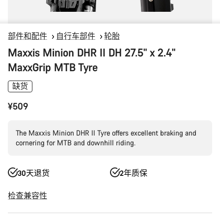
部件和配件
自行车部件
轮胎
Maxxis Minion DHR II DH 27.5" x 2.4"
MaxxGrip MTB Tyre
缺货
¥509
The Maxxis Minion DHR II Tyre offers excellent braking and
cornering for MTB and downhill riding.
30天退货
2年质保
检查兼容性