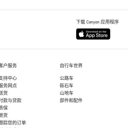
下载 Canyon 应用程序
客户服务
自行车世界
支持中心
公路车
服务网点
砾石车
送货
山地车
付款与贷款
部件和配件
质保
退货
跟踪您的订单