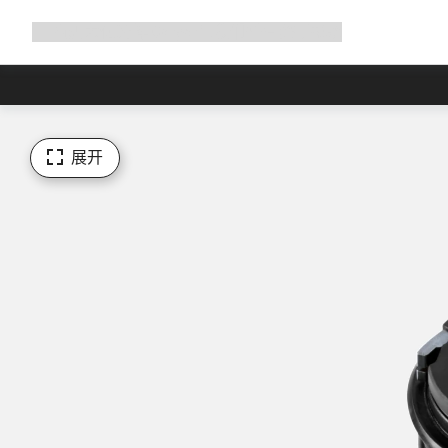
展
商店
为何选择 Canyon
与我们并肩骑行
帮助
开
导
航
展开