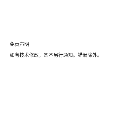
免
免责声明
责
如有技术修改，恕不另行通知。错漏除外。
声
明