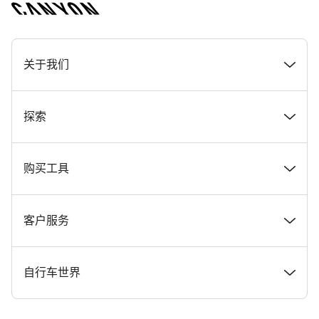
[footer.linksList.title]
关于我们
奖项
探索
在 Canyon 工作
新闻和故事
购买工具
Canyon 新闻发布室
提示和建议
找到您梦寐以求的 Canyon 自行车
客户服务
条款和条件
Canyon Home Koblenz
现货自行车
支持中心
自行车世界