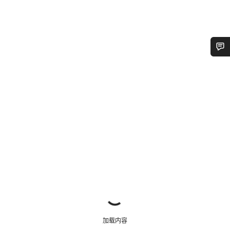
您需要帮助吗？
我们的客户支持专家正在等待为您答疑解惑。
开始聊天
关闭
加载内容