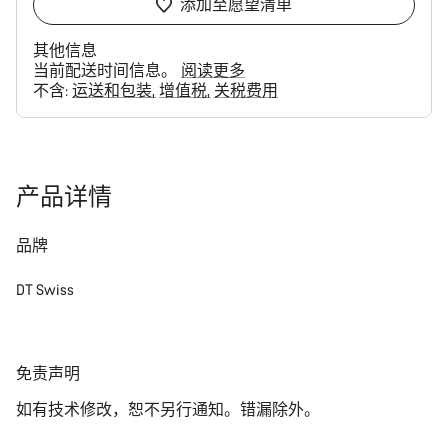
添加至愿望清单
其他信息
当前配送时间信息。
阅读更多
不含:
运送和包装
增值税
关税费用
购
买
理
由
产品详情
品牌
DT Swiss
免
免责声明
责
如有技术修改，恕不另行通知。错漏除外。
声
明