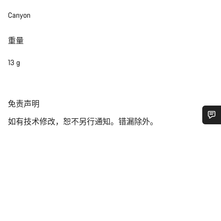
Canyon
重量
13 g
免
免责声明
责
如有技术修改，恕不另行通知。错漏除外。
声
您需要帮助吗？
明
我们的客户支持专家正在等待为您答疑解惑。
开始聊天
关闭