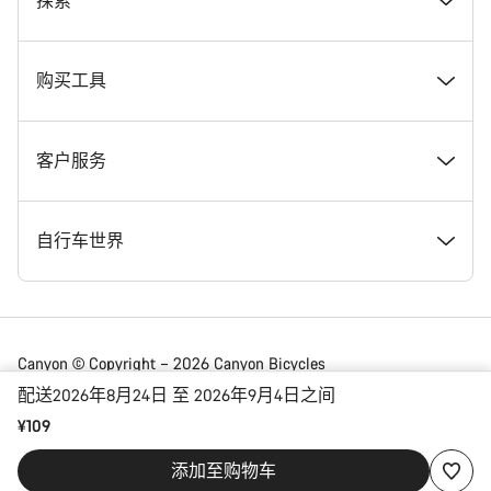
奖项
探索
在 Canyon 工作
新闻和故事
购买工具
Canyon 新闻发布室
提示和建议
找到您梦寐以求的 Canyon 自行车
客户服务
条款和条件
Canyon Home Koblenz
现货自行车
支持中心
自行车世界
法律披露
会员礼遇
找到您的 Canyon 尺寸
服务网点
公路车
Canyon © Copyright – 2026 Canyon Bicycles
GmbH – 保留所有权利
配送2026年8月24日 至 2026年9月4日之间
数据保护声明
Canyon App
自行车对比
送货
砾石车
¥109
China | 简体中文
添加至购物车
合规
网站地图
付款与贷款
山地车