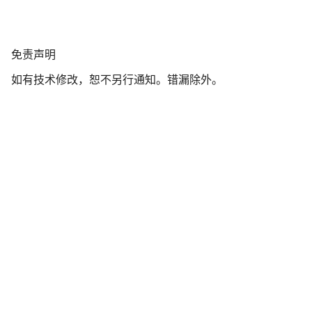
我们的客户支持专家正在等待为您答疑解惑。
免
免责声明
开始聊天
责
如有技术修改，恕不另行通知。错漏除外。
声
明
关闭