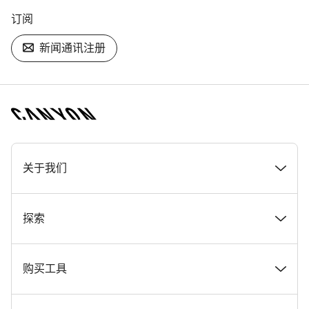
订阅
新闻通讯注册
[footer.linksList.title]
关于我们
奖项
探索
在 Canyon 工作
新闻和故事
购买工具