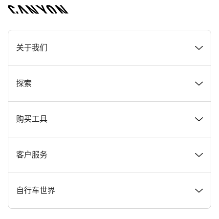
[footer.linksList.title]
关于我们
奖项
探索
在 Canyon 工作
新闻和故事
购买工具
Canyon 新闻发布室
提示和建议
找到您梦寐以求的 Canyon 自行车
客户服务
条款和条件
Canyon Home Koblenz
现货自行车
支持中心
自行车世界