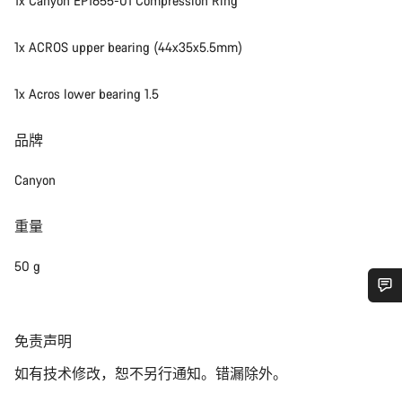
1x Canyon EP1655-01 Compression Ring
1x ACROS upper bearing (44x35x5.5mm)
1x Acros lower bearing 1.5
品牌
Canyon
重量
50 g
您需要帮助吗？
免
免责声明
责
我们的客户支持专家正在等待为您答疑解惑。
如有技术修改，恕不另行通知。错漏除外。
声
明