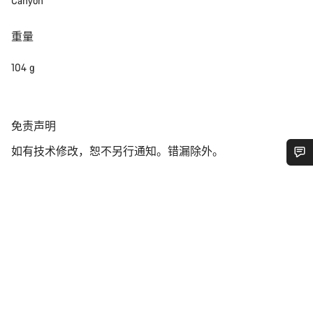
Canyon
重量
104 g
免
免责声明
责
如有技术修改，恕不另行通知。错漏除外。
声
明
您需要帮助吗？
我们的客户支持专家正在等待为您答疑解惑。
开始聊天
关闭