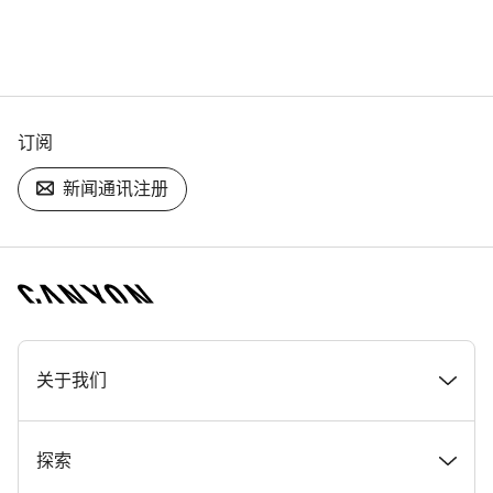
订阅
新闻通讯注册
[footer.linksList.title]
关于我们
奖项
探索