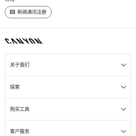
新闻通讯注册
[footer.linksList.title]
关于我们
奖项
探索
在 Canyon 工作
新闻和故事
购买工具
Canyon 新闻发布室
提示和建议
找到您梦寐以求的 Canyon 自行车
客户服务