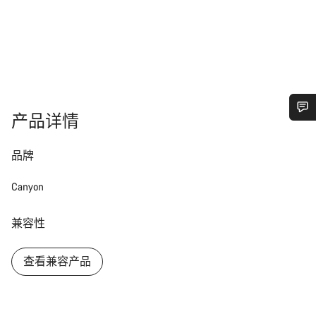
产品详情
您需要帮助吗？
品牌
我们的客户支持专家正在等待为您答疑解惑。
Canyon
开始聊天
兼容性
关闭
查看兼容产品