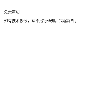
免
免责声明
责
如有技术修改，恕不另行通知。错漏除外。
声
明