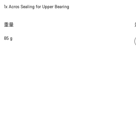
1x Acros Sealing for Upper Bearing
重量
85 g