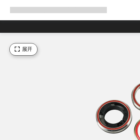
展
商店
为何选择 Canyon
与我们并肩骑行
帮助
开
导
航
展开