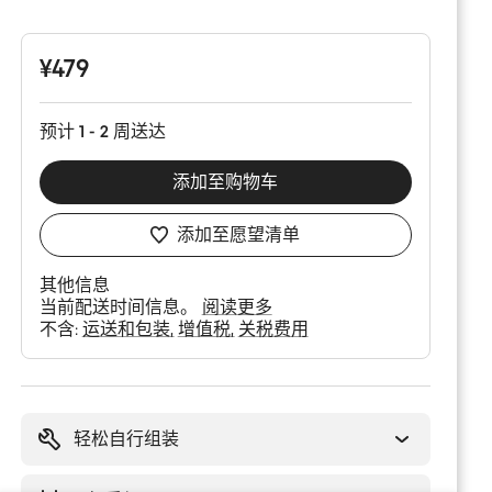
品
配
置
¥479
预计 1 - 2 周送达
添加至购物车
添加至愿望清单
其他信息
当前配送时间信息。
阅读更多
不含:
运送和包装
增值税
关税费用
购
买
理
轻松自行组装
由