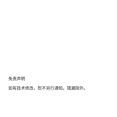
免
免责声明
责
如有技术修改，恕不另行通知。错漏除外。
声
明