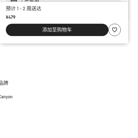
6 年质保
预计 1 - 2 周送达
¥479
添加至购物车
品牌
Canyon