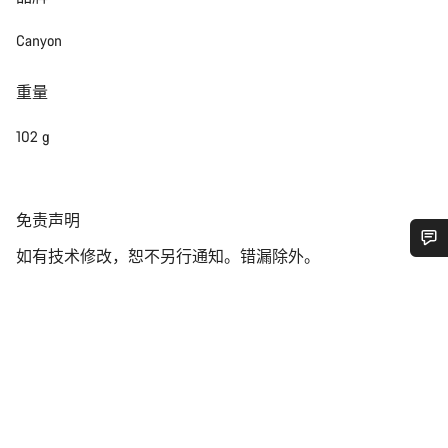
Canyon
重量
102 g
免
免责声明
责
如有技术修改，恕不另行通知。错漏除外。
声
您需要帮助吗？
明
我们的客户支持专家正在等待为您答疑解惑。
开始聊天
关闭