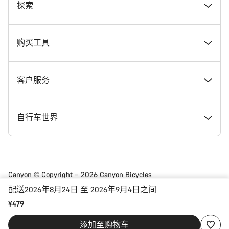
奖项
探索
在 Canyon 工作
新闻和故事
购买工具
Canyon 新闻发布室
提示和建议
找到您梦寐以求的 Canyon 自行车
客户服务
条款和条件
Canyon Home Koblenz
现货自行车
支持中心
自行车世界
法律披露
会员礼遇
找到您的 Canyon 尺寸
服务网点
公路车
Canyon © Copyright – 2026 Canyon Bicycles
GmbH – 保留所有权利
配送2026年8月24日 至 2026年9月4日之间
数据保护声明
Canyon App
自行车对比
送货
砾石车
¥479
China | 简体中文
添加至购物车