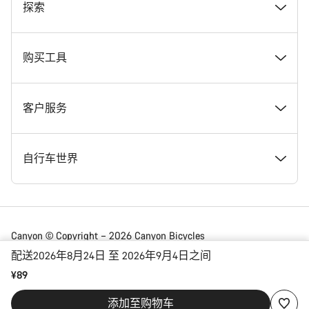
奖项
探索
在 Canyon 工作
新闻和故事
购买工具
Canyon 新闻发布室
提示和建议
找到您梦寐以求的 Canyon 自行车
客户服务
条款和条件
Canyon Home Koblenz
现货自行车
支持中心
自行车世界
法律披露
会员礼遇
找到您的 Canyon 尺寸
服务网点
公路车
Canyon © Copyright – 2026 Canyon Bicycles
GmbH – 保留所有权利
配送2026年8月24日 至 2026年9月4日之间
数据保护声明
Canyon App
自行车对比
送货
砾石车
¥89
China | 简体中文
添加至购物车