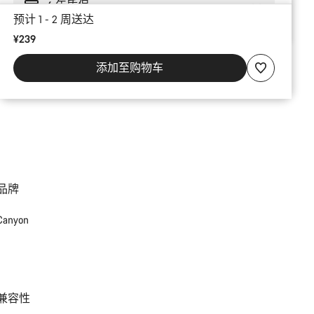
6 年质保
预计 1 - 2 周送达
¥239
添加至购物车
品牌
Canyon
兼容性