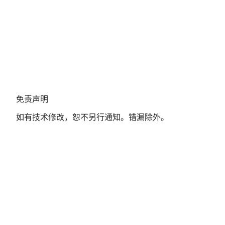
免
免责声明
责
如有技术修改，恕不另行通知。错漏除外。
声
明