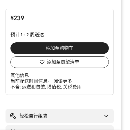
品
配
置
¥239
预计 1 - 2 周送达
添加至购物车
添加至愿望清单
其他信息
当前配送时间信息。
阅读更多
不含:
运送和包装
增值税
关税费用
购
买
理
轻松自行组装
由