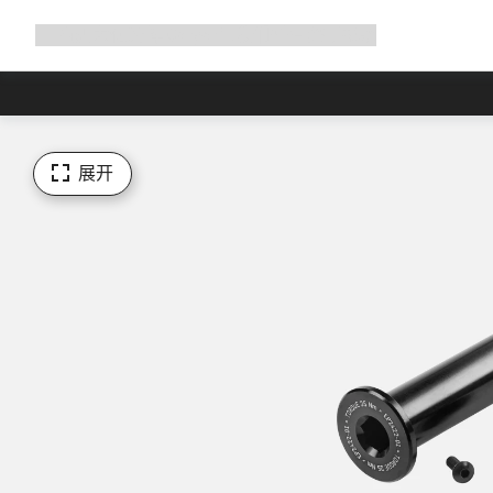
展
商店
为何选择 Canyon
与我们并肩骑行
帮助
开
导
航
展开