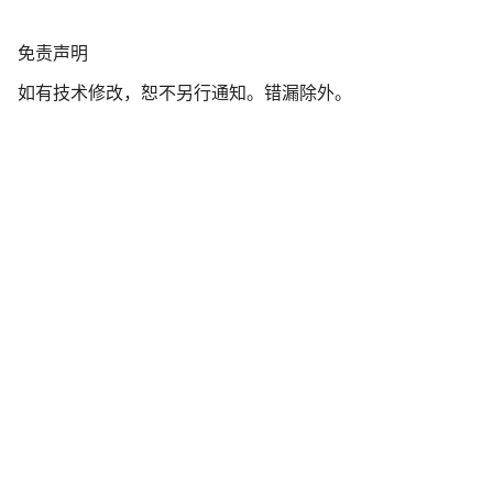
我们的客户支持专家正在等待为您答疑解惑。
免
免责声明
责
开始聊天
如有技术修改，恕不另行通知。错漏除外。
声
明
关闭