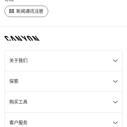
新闻通讯注册
[footer.linksList.title]
关于我们
奖项
探索
在 Canyon 工作
新闻和故事
购买工具
Canyon 新闻发布室
提示和建议
找到您梦寐以求的 Canyon 自行车
客户服务