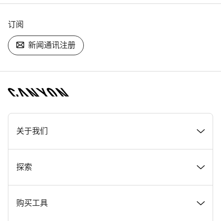
订阅
新闻通讯注册
[footer.linksList.title]
关于我们
奖项
探索
在 Canyon 工作
新闻和故事
购买工具