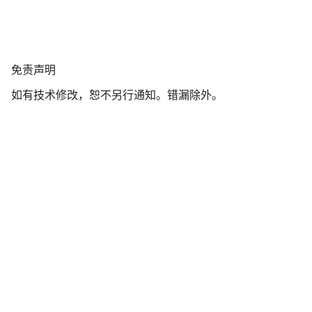
我们的客户支持专家正在等待为您答疑解惑。
免
免责声明
开始聊天
责
如有技术修改，恕不另行通知。错漏除外。
声
关闭
明