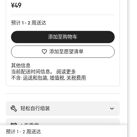
置
¥49
预计 1 - 2 周送达
添加至购物车
添加至愿望清单
其他信息
当前配送时间信息。
阅读更多
不含:
运送和包装
增值税
关税费用
购
买
理
轻松自行组装
由
6 年质保
预计 1 - 2 周送达