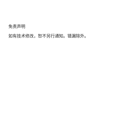
免
免责声明
责
如有技术修改，恕不另行通知。错漏除外。
声
明