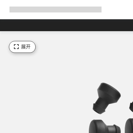
展
商店
为何选择 Canyon
与我们并肩骑行
帮助
开
导
航
展开