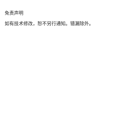
我们的客户支持专家正在等待为您答疑解惑。
免
免责声明
责
开始聊天
如有技术修改，恕不另行通知。错漏除外。
声
明
关闭