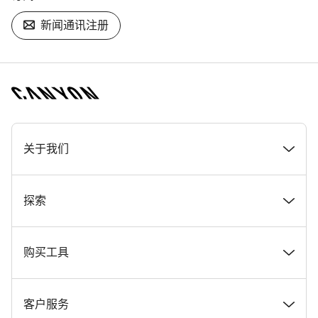
新闻通讯注册
[footer.linksList.title]
关于我们
奖项
探索
在 Canyon 工作
新闻和故事
购买工具
Canyon 新闻发布室
提示和建议
找到您梦寐以求的 Canyon 自行车
客户服务