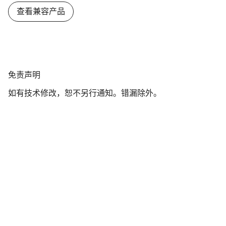
您需要帮助吗？
查看兼容产品
我们的客户支持专家正在等待为您答疑解惑。
开始聊天
免
免责声明
责
关闭
如有技术修改，恕不另行通知。错漏除外。
声
明