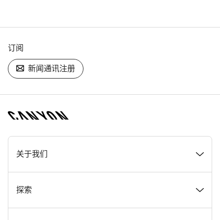
订阅
新闻通讯注册
[footer.linksList.title]
关于我们
奖项
探索