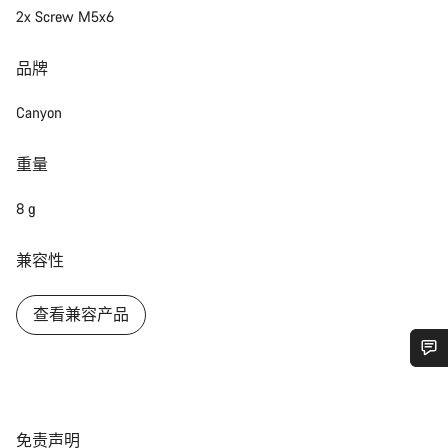
2x Screw M5x6
品牌
Canyon
重量
8 g
兼容性
查看兼容产品
您需要帮助吗？
免
我们的客户支持专家正在等待为您答疑解惑。
免责声明