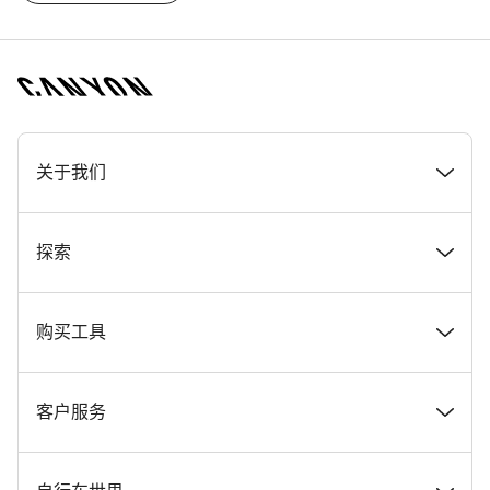
[footer.linksList.title]
关于我们
奖项
探索
在 Canyon 工作
新闻和故事
购买工具
Canyon 新闻发布室
提示和建议
找到您梦寐以求的 Canyon 自行车
客户服务