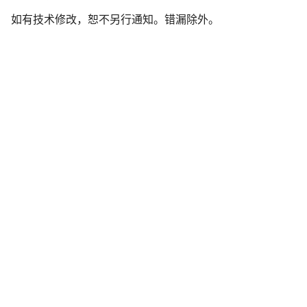
责
如有技术修改，恕不另行通知。错漏除外。
声
明
开始聊天
关闭