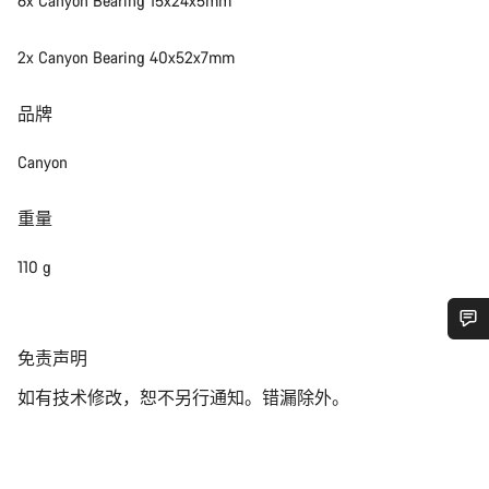
6x Canyon Bearing 15x24x5mm
2x Canyon Bearing 40x52x7mm
品牌
Canyon
重量
110 g
您需要帮助吗？
免
免责声明
责
如有技术修改，恕不另行通知。错漏除外。
声
我们的客户支持专家正在等待为您答疑解惑。
明
开始聊天