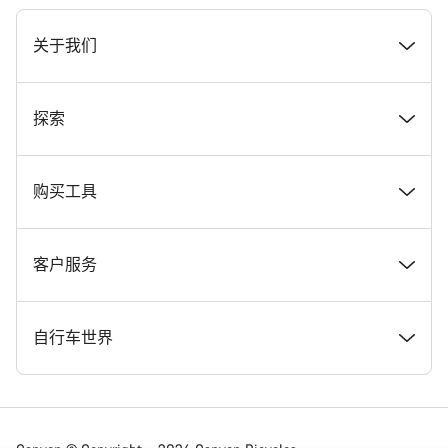
[footer.linksList.title]
关于我们
奖项
探索
在 Canyon 工作
新闻和故事
购买工具
Canyon 新闻发布室
提示和建议
找到您梦寐以求的 Canyon 自行车
客户服务
条款和条件
Canyon Home Koblenz
现货自行车
支持中心
自行车世界
法律披露
会员礼遇
找到您的 Canyon 尺寸
服务网点
公路车