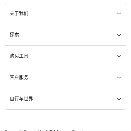
[footer.linksList.title]
关于我们
奖项
探索
在 Canyon 工作
新闻和故事
购买工具
Canyon 新闻发布室
提示和建议
找到您梦寐以求的 Canyon 自行车
客户服务
条款和条件
Canyon Home Koblenz
现货自行车
支持中心
自行车世界
法律披露
会员礼遇
找到您的 Canyon 尺寸
服务网点
公路车