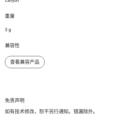
Canyon
关闭
重量
3 g
兼容性
查看兼容产品
免
免责声明
责
如有技术修改，恕不另行通知。错漏除外。
声
明