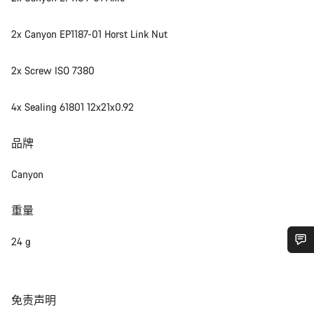
2x Canyon EP1187-01 Horst Link Nut
2x Screw ISO 7380
4x Sealing 61801 12x21x0.92
品牌
Canyon
重量
24 g
您需要帮助吗？
免
免责声明
我们的客户支持专家正在等待为您答疑解惑。
责