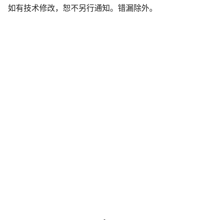
如有技术修改，恕不另行通知。错漏除外。
声
明
开始聊天
关闭