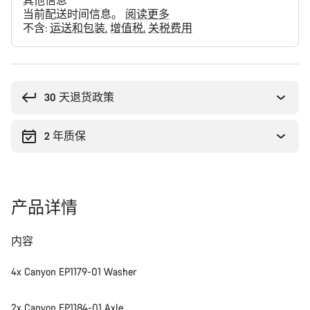
其他信息
当前配送时间信息。
阅读更多
不含:
运送和包装
增值税
关税费用
购
买
理
30 天退货政策
由
2 年质保
产品详情
内容
4x Canyon EP1179-01 Washer
2x Canyon EP1184-01 Axle