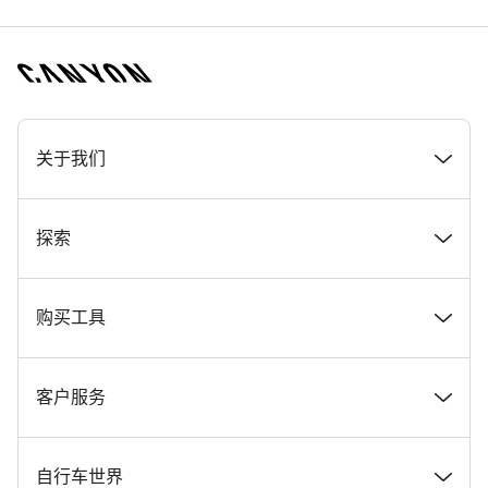
[footer.linksList.title]
关于我们
奖项
探索
在 Canyon 工作
新闻和故事
购买工具
Canyon 新闻发布室
提示和建议
找到您梦寐以求的 Canyon 自行车
客户服务
条款和条件
Canyon Home Koblenz
现货自行车
支持中心
自行车世界