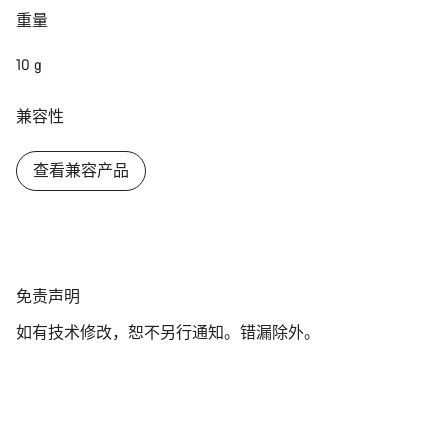
重量
关闭
10 g
兼容性
查看兼容产品
免
免责声明
责
如有技术修改，恕不另行通知。错漏除外。
声
明