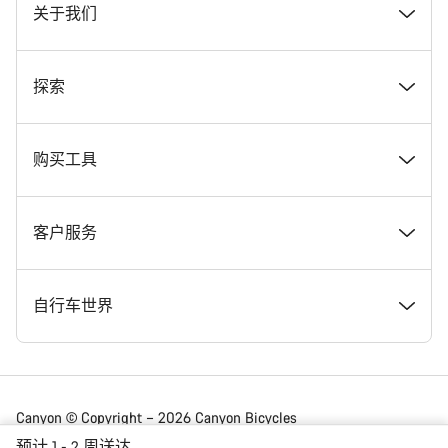
关于我们
奖项
探索
在 Canyon 工作
新闻和故事
购买工具
Canyon 新闻发布室
提示和建议
找到您梦寐以求的 Canyon 自行车
客户服务
条款和条件
Canyon Home Koblenz
现货自行车
支持中心
自行车世界
法律披露
会员礼遇
找到您的 Canyon 尺寸
服务网点
公路车
Canyon © Copyright – 2026 Canyon Bicycles
GmbH – 保留所有权利
预计 1 - 2 周送达