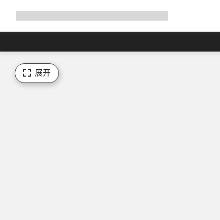
展
商店
为何选择 Canyon
与我们并肩骑行
帮助
开
导
航
展开