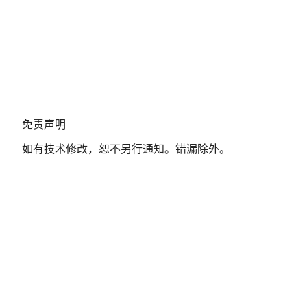
免
免责声明
责
如有技术修改，恕不另行通知。错漏除外。
声
明