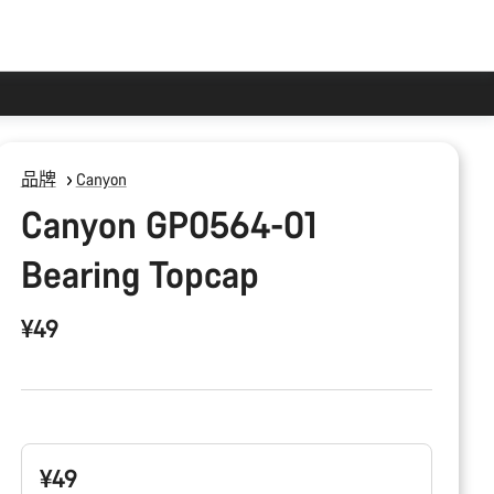
品牌
Canyon
Canyon GP0564-01
Bearing Topcap
¥49
产
品
配
置
¥49