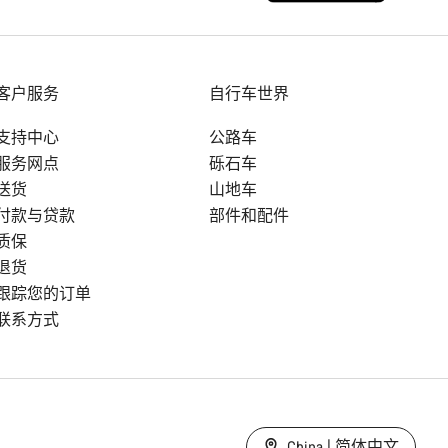
客户服务
自行车世界
支持中心
公路车
服务网点
砾石车
送货
山地车
付款与贷款
部件和配件
质保
退货
跟踪您的订单
联系方式
China | 简体中文