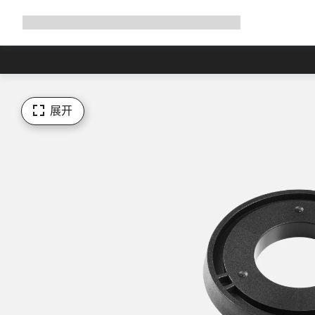
展
商店
为何选择 Canyon
与我们并肩骑行
帮助
开
导
航
展开