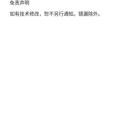
免
免责声明
责
如有技术修改，恕不另行通知。错漏除外。
声
明