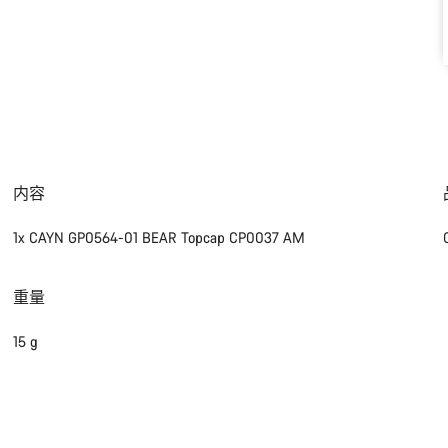
内容
1x CAYN GP0564-01 BEAR Topcap CP0037 AM
重量
15 g