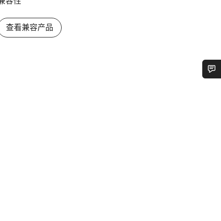
兼容性
查看兼容产品
您需要帮助吗？
我们的客户支持专家正在等待为您答疑解惑。
开始聊天
关闭