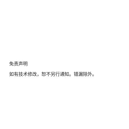
免
免责声明
责
如有技术修改，恕不另行通知。错漏除外。
声
明