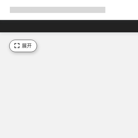
展
商店
为何选择 Canyon
与我们并肩骑行
帮助
开
导
航
展开