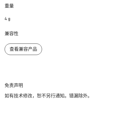
重量
关闭
4 g
兼容性
查看兼容产品
免
免责声明
责
如有技术修改，恕不另行通知。错漏除外。
声
明